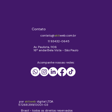
Contato
contato@
akti
web.com.br
11 93432-0645
Av. Paulista, 1106
16º andarBela Vista - São Paulo
Acompanhe nossas redes:
por
aktiweb
digital LTDA
57.268.399/0001-03
Brasil - todos os direitos reservados