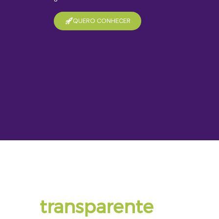
QUERO CONHECER
PROCESSO
Um processo simple
transparente
e sem 