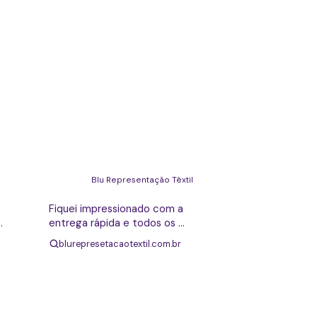
Rudney Florencio
Blu Representação Têxtil
Fiquei impressionado com a 
entrega rápida e todos os 
.
detalhes exatamente como 
blurepresetacaotextil.com.br
precisava. Extremamente 
atenciosos. Já havia tentado 
com outras empresas e com 
uma péssima experiência. Vocês 
realmente entregam muito 