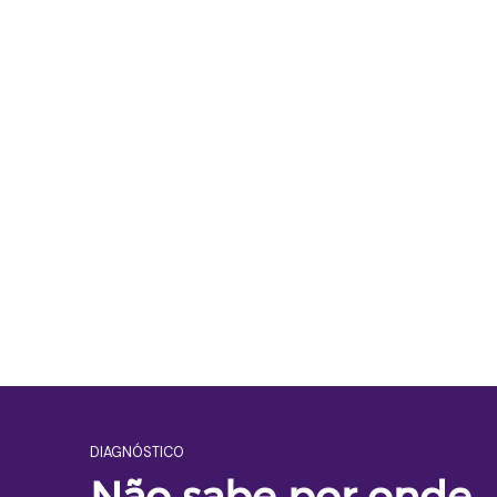
Você sabe exatamente o que acontece 
etapa — do primeiro contato à publicaçã
Reunião
Criação vi
estratégica
Desenvolvemos 
moderno, focad
Entendemos seu negócio,
comunicação e 
seu público e seus
objetivos. Sem papo
genérico.
DIAGNÓSTICO
Não sabe por onde