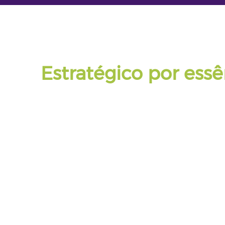
POR QUE A AKTIWEB
Responsivo por natu
Estratégico por essê
Cada site que entregamos é pensado do 
celular, ranquear no Google e converter v
Desenvolvimento ágil,
sem burocracia
Processo claro do briefing à publicação — você sab
exatamente o que está acontecendo em cada etapa.