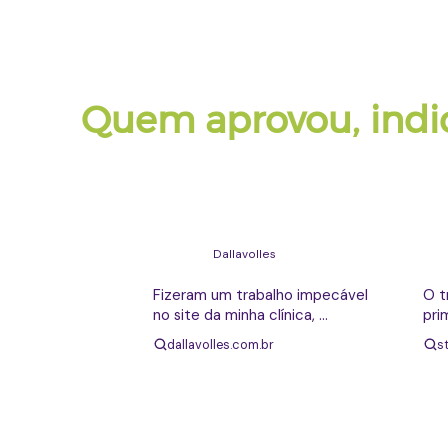
DEPOIMENTOS
Quem contratou, ap
Quem aprovou, indi
Veja o que nossos clientes dizem depois 
Heidi Volles
Dallavolles
Fizeram um trabalho impecável 
O t
no site da minha clínica, 
pri
conseguiram traduzir 
est
dallavolles.com.br
s
exatamente a identidade da 
doq
clínica em um site moderno, 
ate
elegante, intuitivo e super 
efi
funcional.

sat
Sem contar o atendimento que 