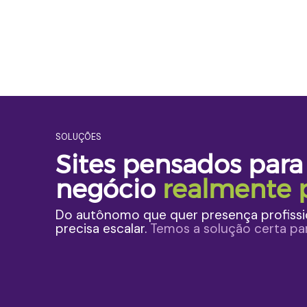
foi super ágil, sempre 
prestativos nas dúvidas, ajustes 
e prazos.
SOLUÇÕES
Sites pensados para
negócio
realmente p
Do autônomo que quer presença profissi
precisa escalar.
Temos a solução certa p