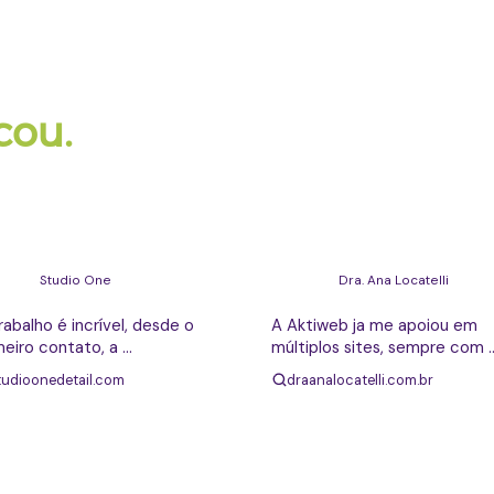
rovou.
cou.
da entrega.
Clayton Pereira
Anderson Locatelli
Studio One
Dra. Ana Locatelli
rabalho é incrível, desde o 
A Aktiweb ja me apoiou em 
meiro contato, a 
múltiplos sites, sempre com 
ruturação do Site foi mais 
muita qualidade e velocidade
tudioonedetail.com
draanalocatelli.com.br
ue o esperávamos, 
ndimento rapido e muito 
caz. Recomendo muito! Estou 
isfeito com o Trabalho.